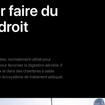
r faire du
roit
usées, normalement utilisé pour
our favoriser la digestion aérobie. Il
ux et dans des chambres à sable
un écosystème de traitement adéquat.