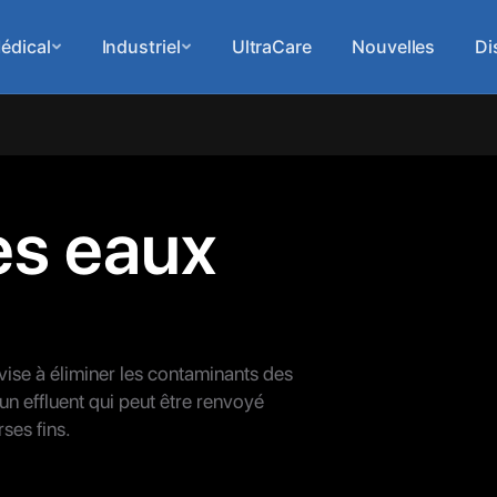
édical
Industriel
UltraCare
Nouvelles
Di
es eaux
vise à éliminer les contaminants des
un effluent qui peut être renvoyé
ses fins.