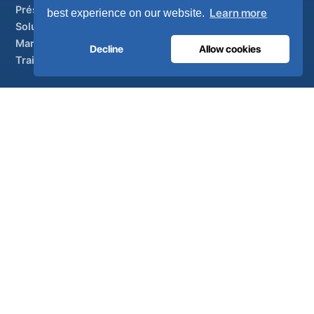
Présentation générale
Learn more
best experience on our website.
Solutions
Marques partenaires
Decline
Allow cookies
Traitement de l'air
SOUTIEN
UltraCare 24 h/24, 7 j/7
Distributeurs
Contactez
Plan du site
ISO 13485
ISO 9001
EN ISO 7396-1
MDR Classe IIb
CE 1639
Fabriqué au Portugal
· 40 ans d'expertise en ingénierie · Plus de
80 pays