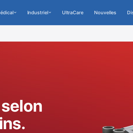
édical
Industriel
UltraCare
Nouvelles
Di
 selon
ins.