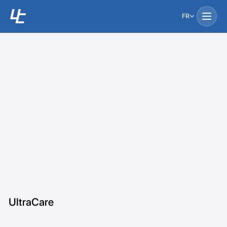
FR
UltraCare