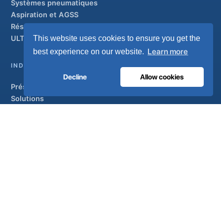
Systèmes pneumatiques
Aspiration et AGSS
Réseaux de canalisations
This website uses cookies to ensure you get the
ULTRAOX
Modèle phare
Learn more
best experience on our website.
INDUSTRIEL
Decline
Allow cookies
Présentation générale
Solutions
Marques partenaires
Traitement de l'air
SOUTIEN
UltraCare 24 h/24, 7 j/7
Distributeurs
Contactez
Plan du site