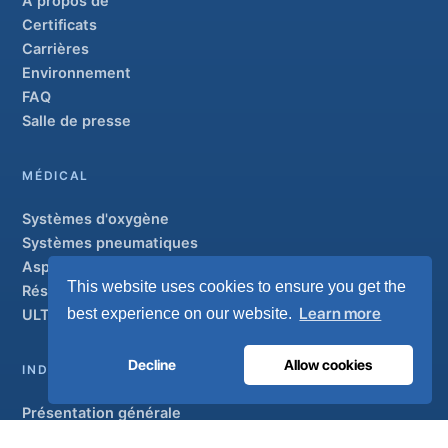
À propos de
Certificats
Carrières
Environnement
FAQ
Salle de presse
MÉDICAL
Systèmes d'oxygène
Systèmes pneumatiques
Aspiration et AGSS
This website uses cookies to ensure you get the
Réseaux de canalisations
Learn more
best experience on our website.
ULTRAOX
Modèle phare
Decline
Allow cookies
INDUSTRIEL
Présentation générale
Solutions