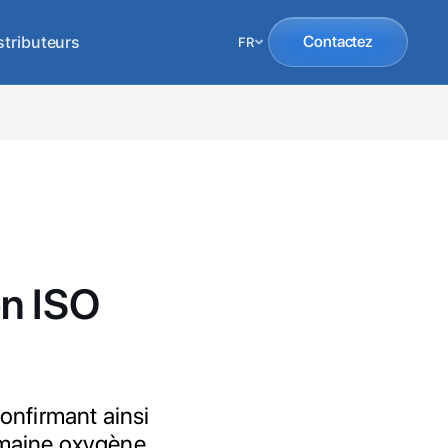
stributeurs
Contactez
FR
on ISO
onfirmant ainsi
omaine oxygène