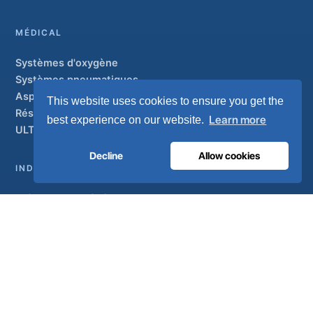
MÉDICAL
Systèmes d'oxygène
Systèmes pneumatiques
Aspiration et AGSS
This website uses cookies to ensure you get the
Réseaux de canalisations
Learn more
best experience on our website.
ULTRAOX
Modèle phare
Decline
Allow cookies
INDUSTRIEL
Présentation générale
Solutions
Marques partenaires
Traitement de l'air
SOUTIEN