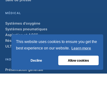
Salle de presse
MÉDICAL
Systèmes d'oxygène
Systèmes pneumatiques
Aspiration et AGSS
Réseaux de canalisations
This website uses cookies to ensure you get the
ULTRAOX
Modèle phare
Learn more
best experience on our website.
INDUSTRIEL
Decline
Allow cookies
Présentation générale
Solutions
Marques partenaires
Traitement de l'air
SOUTIEN