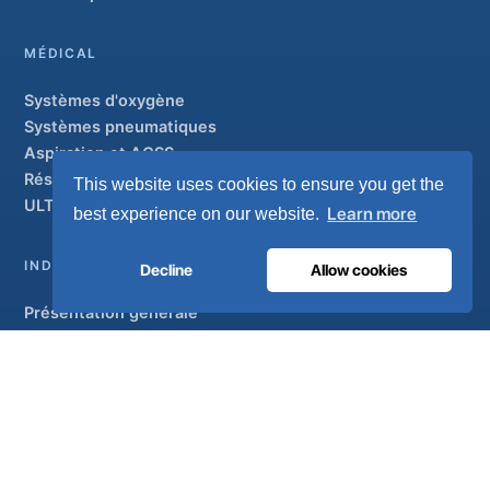
MÉDICAL
Systèmes d'oxygène
Systèmes pneumatiques
Aspiration et AGSS
Réseaux de canalisations
This website uses cookies to ensure you get the
ULTRAOX
Modèle phare
Learn more
best experience on our website.
INDUSTRIEL
Decline
Allow cookies
Présentation générale
Solutions
Marques partenaires
Traitement de l'air
SOUTIEN