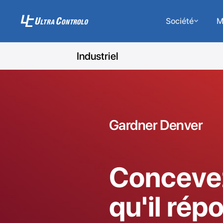
Société
M
Industriel
Gardner Denver
Concevez
qu'il rép