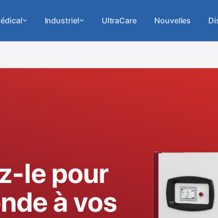
édical
Industriel
UltraCare
Nouvelles
Di
-le pour
onde à vos